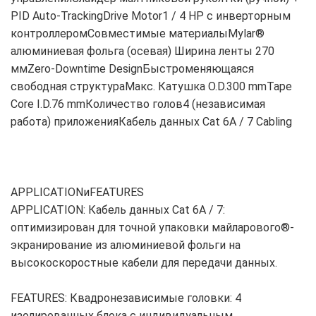
PID Auto-TrackingDrive Motor1 / 4 HP с инверторным
контроллеромСовместимые материалыMylar®
алюминиевая фольга (осевая) Ширина ленты 270
ммZero-Downtime DesignБыстроменяющаяся
свободная структураМакс. Катушка O.D.300 mmTape
Core I.D.76 mmКоличество голов4 (независимая
работа) приложенияКабель данных Cat 6A / 7 Cabling
APPLICATIONиFEATURES
APPLICATION: Кабель данных Cat 6A / 7:
оптимизирован для точной упаковки майларового®-
экранирование из алюминиевой фольги на
высокоскоростные кабели для передачи данных.
FEATURES: Квадронезависимые головки: 4
изолированных блока с индивидуальным